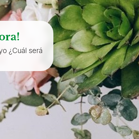
ora!
ayo ¿Cuál será