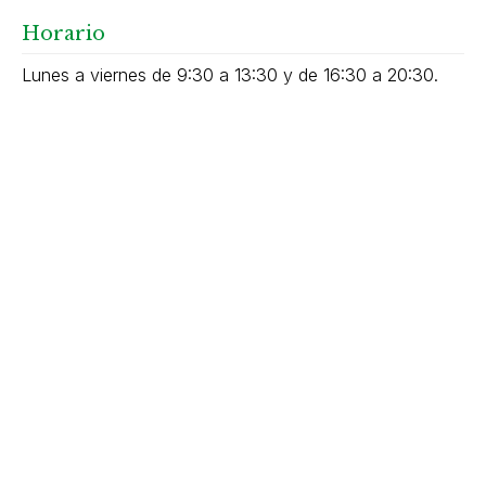
Horario
Lunes a viernes de 9:30 a 13:30 y de 16:30 a 20:30.
Sábado de 9:30 a 14:00.
E-mail
floristeria@tanapelayo.com
Floristería en A Estrada - Floristería
San Pelayo
Somos una floristería en A Estrada con una amplia
trayectoria profesional y preparada para llevar a cabo toda
clase de arreglos florales. Somos especialistas en centros
de flores para cementerios. Realizamos envíos a domicilio.
Dirección:
Ulla, 3 Bajo - 36680 A Estrada (Pontevedra)