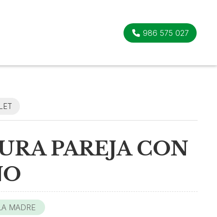
986 575 027
LET
GURA PAREJA CON
ÑO
 LA MADRE