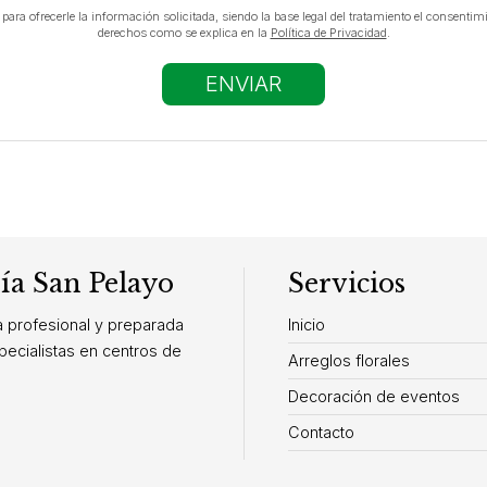
ara ofrecerle la información solicitada, siendo la base legal del tratamiento el consentimi
derechos como se explica en la
Política de Privacidad
.
ría San Pelayo
Servicios
a profesional y preparada
Inicio
pecialistas en centros de
Arreglos florales
Decoración de eventos
Contacto