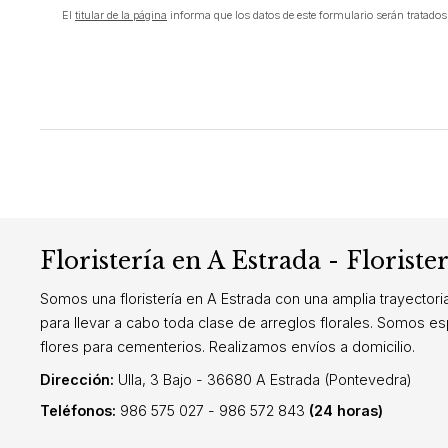
El
titular de la página
informa que los datos de este formulario serán tratados p
Floristería en A Estrada - Floriste
Somos una floristería en A Estrada con una amplia trayectori
para llevar a cabo toda clase de arreglos florales. Somos es
flores para cementerios. Realizamos envíos a domicilio.
Dirección:
Ulla, 3 Bajo - 36680 A Estrada (Pontevedra)
Teléfonos:
986 575 027
-
986 572 843
(24 horas)